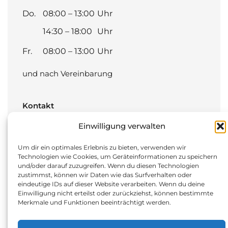
Do.
08:00 – 13:00
Uhr
14:30 – 18:00
Uhr
Fr.
08:00 – 13:00
Uhr
und nach Vereinbarung
Kontakt
Düsseldorfer Straße 80
Einwilligung verwalten
45481 Mülheim an der Ruhr
Um dir ein optimales Erlebnis zu bieten, verwenden wir
Technologien wie Cookies, um Geräteinformationen zu speichern
T:
0208 4128740
und/oder darauf zuzugreifen. Wenn du diesen Technologien
zustimmst, können wir Daten wie das Surfverhalten oder
F: 0208 41287425
eindeutige IDs auf dieser Website verarbeiten. Wenn du deine
M:
info@oz-muelheim.de
Einwilligung nicht erteilst oder zurückziehst, können bestimmte
Merkmale und Funktionen beeinträchtigt werden.