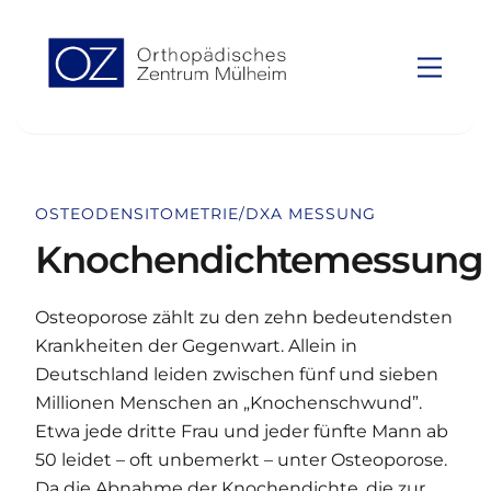
to
To
content
Top
Men
OSTEODENSITOMETRIE/DXA MESSUNG
Knochendichtemessung
Osteoporose zählt zu den zehn bedeutendsten
Krankheiten der Gegenwart. Allein in
Deutschland leiden zwischen fünf und sieben
Millionen Menschen an „Knochenschwund”.
Etwa jede dritte Frau und jeder fünfte Mann ab
50 leidet – oft unbemerkt – unter Osteoporose.
Da die Abnahme der Knochendichte, die zur