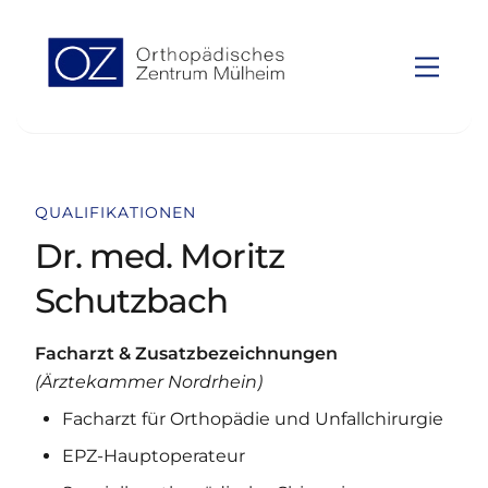
to
To
content
Top
Men
QUALIFIKATIONEN
Dr. med. Moritz
Schutzbach
Facharzt & Zusatzbezeichnungen
(Ärztekammer Nordrhein)
Facharzt für Orthopädie und Unfallchirurgie
EPZ-Hauptoperateur