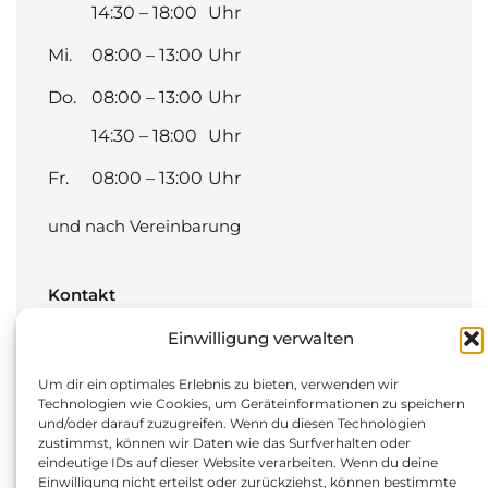
14:30 – 18:00
Uhr
Mi.
08:00 – 13:00
Uhr
Do.
08:00 – 13:00
Uhr
14:30 – 18:00
Uhr
Fr.
08:00 – 13:00
Uhr
und nach Vereinbarung
Kontakt
Düsseldorfer Straße 80
Einwilligung verwalten
45481 Mülheim an der Ruhr
Um dir ein optimales Erlebnis zu bieten, verwenden wir
Technologien wie Cookies, um Geräteinformationen zu speichern
T:
0208 4128740
und/oder darauf zuzugreifen. Wenn du diesen Technologien
zustimmst, können wir Daten wie das Surfverhalten oder
F: 0208 41287425
eindeutige IDs auf dieser Website verarbeiten. Wenn du deine
M:
info@oz-muelheim.de
Einwilligung nicht erteilst oder zurückziehst, können bestimmte