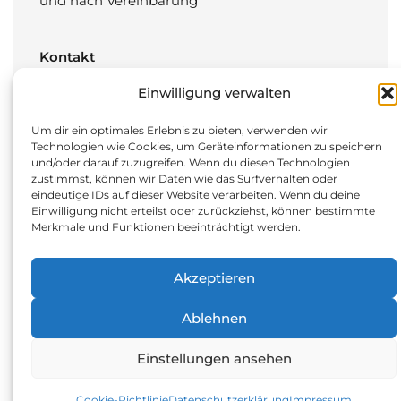
und nach Vereinbarung
Kontakt
Düsseldorfer Straße 80
Einwilligung verwalten
45481 Mülheim an der Ruhr
Um dir ein optimales Erlebnis zu bieten, verwenden wir
Technologien wie Cookies, um Geräteinformationen zu speichern
T:
0208 4128740
und/oder darauf zuzugreifen. Wenn du diesen Technologien
zustimmst, können wir Daten wie das Surfverhalten oder
F: 0208 41287425
eindeutige IDs auf dieser Website verarbeiten. Wenn du deine
M:
info@oz-muelheim.de
Einwilligung nicht erteilst oder zurückziehst, können bestimmte
Merkmale und Funktionen beeinträchtigt werden.
Akzeptieren
Ablehnen
Copyright © OZ Orthopädisches Zentrum Mülheim
Einstellungen ansehen
Cookie-Richtlinie
Datenschutzerklärung
Impressum