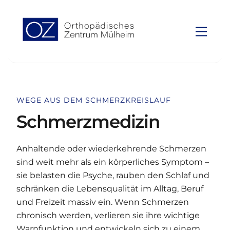
to
To
content
Top
Men
WEGE AUS DEM SCHMERZKREISLAUF
Schmerzmedizin
Anhaltende oder wiederkehrende Schmerzen
sind weit mehr als ein körperliches Symptom –
sie belasten die Psyche, rauben den Schlaf und
schränken die Lebensqualität im Alltag, Beruf
und Freizeit massiv ein. Wenn Schmerzen
chronisch werden, verlieren sie ihre wichtige
Warnfunktion und entwickeln sich zu einem